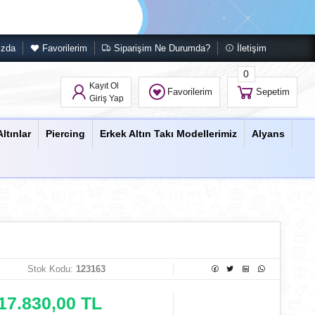
ızda
Favorilerim
Siparişim Ne Durumda?
İletişim
0
Kayıt Ol
Favorilerim
Sepetim
Giriş Yap
Altınlar
Piercing
Erkek Altın Takı Modellerimiz
Alyans
Stok Kodu:
123163
17.830,00 TL