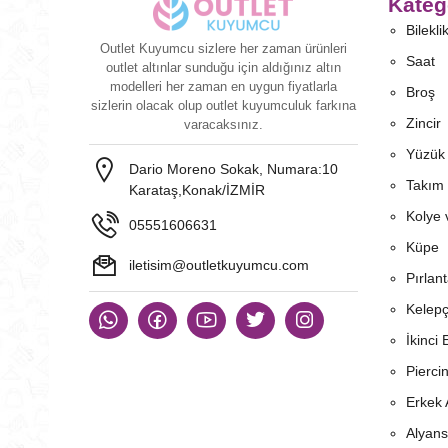
Kateg
Bilekli
Outlet Kuyumcu sizlere her zaman ürünleri
Saat
outlet altınlar sunduğu için aldığınız altın
modelleri her zaman en uygun fiyatlarla
Broş
sizlerin olacak olup outlet kuyumculuk farkına
Zincir
varacaksınız.
Yüzük
Dario Moreno Sokak, Numara:10
Takım
Karataş,Konak/İZMİR
Kolye 
05551606631
Küpe
iletisim@outletkuyumcu.com
Pırlan
Kelep
İkinci 
Pierci
Erkek 
Alyans