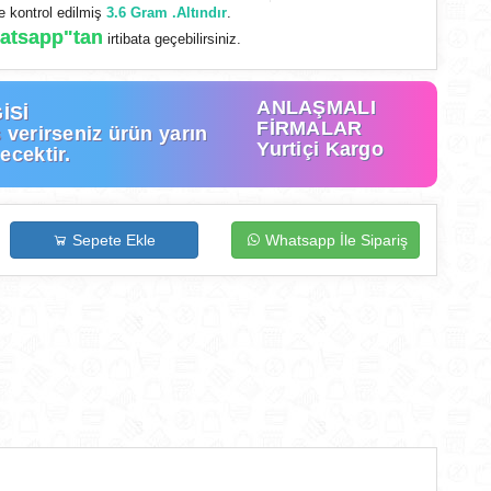
 kontrol edilmiş
3.6 Gram .Altındır
.
atsapp"tan
irtibata geçebilirsiniz.
ANLAŞMALI
İSİ
FİRMALAR
 verirseniz ürün yarın
Yurtiçi Kargo
ecektir.
Sepete Ekle
Whatsapp İle Sipariş