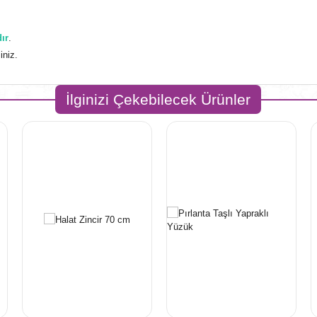
ır
.
iniz.
İlginizi Çekebilecek Ürünler