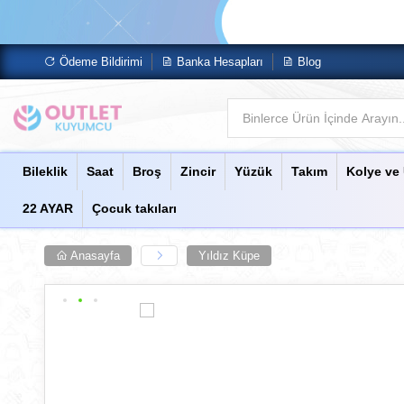
Ödeme Bildirimi
Banka Hesapları
Blog
Bileklik
Saat
Broş
Zincir
Yüzük
Takım
Kolye ve
22 AYAR
Çocuk takıları
Anasayfa
Yıldız Küpe