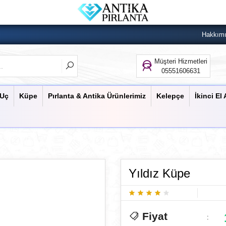
Hakkım
Müşteri Hizmetleri
05551606631
 Uç
Küpe
Pırlanta & Antika Ürünlerimiz
Kelepçe
İkinci El 
Yıldız Küpe
Fiyat
: