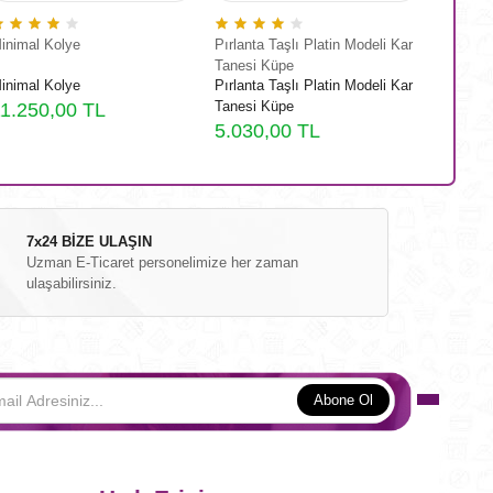
inimal Kolye
Pırlanta Taşlı Platin Modeli Kar
Beyaz Yo
Tanesi Küpe
Sırtı Bi
inimal Kolye
Pırlanta Taşlı Platin Modeli Kar
Beyaz Yo
Uzunluğ
Tanesi Küpe
Sırtı Bi
1.250,00 TL
Uzunluğ
5.030,00 TL
22.10
7x24 BİZE ULAŞIN
Uzman E-Ticaret personelimize her zaman
ulaşabilirsiniz.
Abone Ol