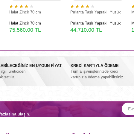
Halat Zincir 70 cm
Pırlanta Taşlı Yapraklı Yüzük
M
Halat Zincir 70 cm
Pırlanta Taşlı Yapraklı Yüzük
M
75.560,00 TL
44.710,00 TL
1
ABİLECEĞİNİZ EN UYGUN FİYAT
KREDİ KARTIYLA ÖDEME
lgili üreticiden
Tüm alışverişlerinizde kredi
ak satılır.
kartınızla ödeme yapabilirsiniz.
fazlasına ulaşın.