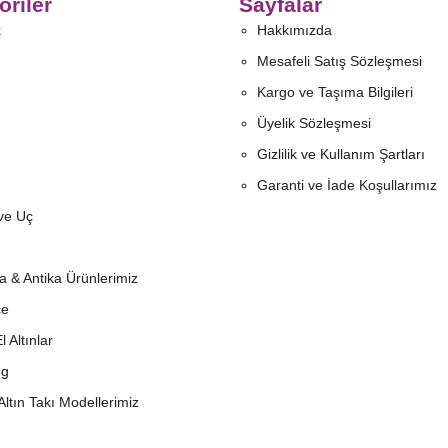
oriler
Sayfalar
k
Hakkımızda
Mesafeli Satış Sözleşmesi
Kargo ve Taşıma Bilgileri
Üyelik Sözleşmesi
Gizlilik ve Kullanım Şartları
Garanti ve İade Koşullarımız
ve Uç
ta & Antika Ürünlerimiz
çe
El Altınlar
ng
Altın Takı Modellerimiz