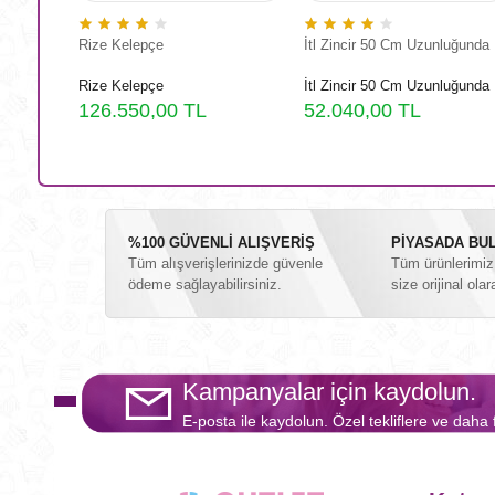
Cm
Rize Kelepçe
İtl Zincir 50 Cm Uzunluğunda
Cm
Rize Kelepçe
İtl Zincir 50 Cm Uzunluğunda
126.550,00 TL
52.040,00 TL
%100 GÜVENLİ ALIŞVERİŞ
PİYASADA BUL
Tüm alışverişlerinizde güvenle
Tüm ürünlerimiz i
ödeme sağlayabilirsiniz.
size orijinal olar
Kampanyalar için kaydolun.
E-posta ile kaydolun. Özel tekliflere ve daha 