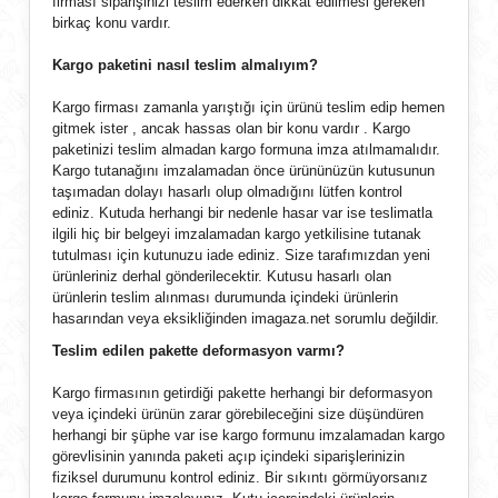
firması siparişinizi teslim ederken dikkat edilmesi gereken
birkaç konu vardır.
Kargo paketini nasıl teslim almalıyım?
Kargo firması zamanla yarıştığı için ürünü teslim edip hemen
gitmek ister , ancak hassas olan bir konu vardır . Kargo
paketinizi teslim almadan kargo formuna imza atılmamalıdır.
Kargo tutanağını imzalamadan önce ürününüzün kutusunun
taşımadan dolayı hasarlı olup olmadığını lütfen kontrol
ediniz. Kutuda herhangi bir nedenle hasar var ise teslimatla
ilgili hiç bir belgeyi imzalamadan kargo yetkilisine tutanak
tutulması için kutunuzu iade ediniz. Size tarafımızdan yeni
ürünleriniz derhal gönderilecektir. Kutusu hasarlı olan
ürünlerin teslim alınması durumunda içindeki ürünlerin
hasarından veya eksikliğinden imagaza.net sorumlu değildir.
Teslim edilen pakette deformasyon varmı?
Kargo firmasının getirdiği pakette herhangi bir deformasyon
veya içindeki ürünün zarar görebileceğini size düşündüren
herhangi bir şüphe var ise kargo formunu imzalamadan kargo
görevlisinin yanında paketi açıp içindeki siparişlerinizin
fiziksel durumunu kontrol ediniz. Bir sıkıntı görmüyorsanız