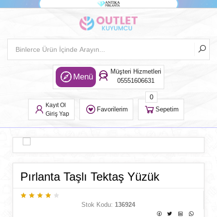
Müşteri Hizmetleri
Menü
05551606631
0
Kayıt Ol
Favorilerim
Sepetim
Giriş Yap
Pırlanta Taşlı Tektaş Yüzük
Stok Kodu:
136924