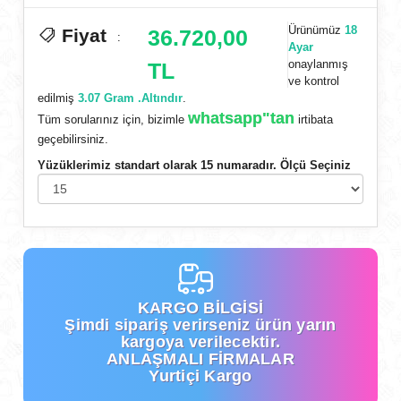
Ürünümüz
18
Fiyat
36.720,00
:
Ayar
onaylanmış
TL
ve kontrol
edilmiş
3.07 Gram .Altındır
.
whatsapp"tan
Tüm sorularınız için, bizimle
irtibata
geçebilirsiniz.
Yüzüklerimiz standart olarak 15 numaradır. Ölçü Seçiniz
KARGO BİLGİSİ
Şimdi
sipariş verirseniz ürün yarın
kargoya verilecektir.
ANLAŞMALI FİRMALAR
Yurtiçi Kargo