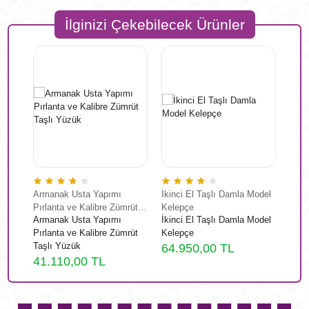
İlginizi Çekebilecek Ürünler
ik 18
Armanak Usta Yapımı
İkinci El Taşlı Damla Model
18 C
Pırlanta ve Kalibre Zümrüt
Kelepçe
Bilek
ik 18
Armanak Usta Yapımı
İkinci El Taşlı Damla Model
18 C
Taşlı Yüzük
Pırlanta ve Kalibre Zümrüt
Kelepçe
Bilek
Taşlı Yüzük
64.950,00 TL
3.0
41.110,00 TL