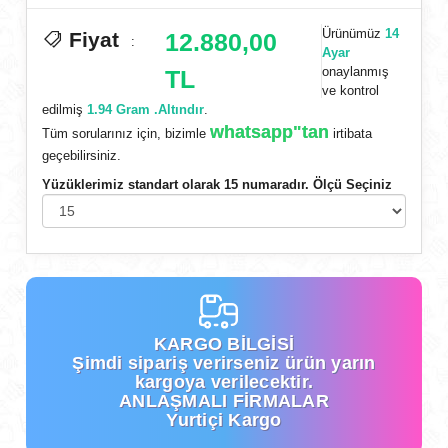
Ürünümüz
14
Fiyat
12.880,00
:
Ayar
onaylanmış
TL
ve kontrol
edilmiş
1.94 Gram .Altındır
.
whatsapp"tan
Tüm sorularınız için, bizimle
irtibata
geçebilirsiniz.
Yüzüklerimiz standart olarak 15 numaradır. Ölçü Seçiniz
KARGO BİLGİSİ
Şimdi
sipariş verirseniz ürün yarın
kargoya verilecektir.
ANLAŞMALI FİRMALAR
Yurtiçi Kargo