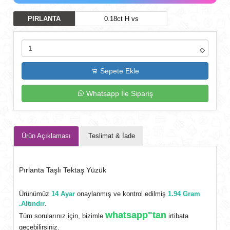
PIRLANTA
0.18ct H vs
Sepete Ekle
Whatsapp İle Sipariş
Ürün Açıklaması
Teslimat & İade
Pırlanta Taşlı Tektaş Yüzük
Ürünümüz
14 Ayar
onaylanmış ve kontrol edilmiş
1.94 Gram
.Altındır
.
whatsapp"tan
Tüm sorularınız için, bizimle
irtibata
geçebilirsiniz.