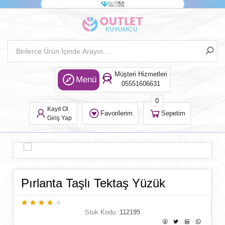
Müşteri Hizmetleri
Menü
05551606631
0
Kayıt Ol
Favorilerim
Sepetim
Giriş Yap
Pırlanta Taşlı Tektaş Yüzük
Stok Kodu:
112195