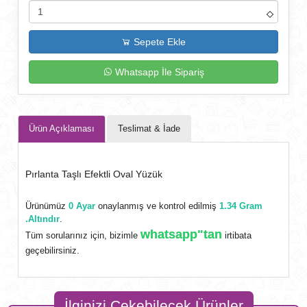
Sepete Ekle
Whatsapp İle Sipariş
Ürün Açıklaması
Teslimat & İade
Pırlanta Taşlı Efektli Oval Yüzük
Ürünümüz
0 Ayar
onaylanmış ve kontrol edilmiş
1.34 Gram
.Altındır
.
whatsapp"tan
Tüm sorularınız için, bizimle
irtibata
geçebilirsiniz.
İlginizi Çekebilecek Ürünler