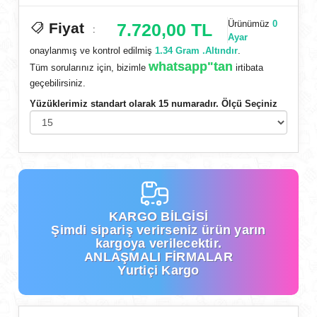
Ürünümüz
0
Fiyat
7.720,00 TL
:
Ayar
onaylanmış ve kontrol edilmiş
1.34 Gram .Altındır
.
whatsapp"tan
Tüm sorularınız için, bizimle
irtibata
geçebilirsiniz.
Yüzüklerimiz standart olarak 15 numaradır. Ölçü Seçiniz
KARGO BİLGİSİ
Şimdi
sipariş verirseniz ürün yarın
kargoya verilecektir.
ANLAŞMALI FİRMALAR
Yurtiçi Kargo