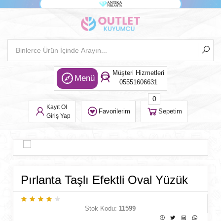
Müşteri Hizmetleri
Menü
05551606631
0
Kayıt Ol
Favorilerim
Sepetim
Giriş Yap
Pırlanta Taşlı Efektli Oval Yüzük
Stok Kodu:
11599