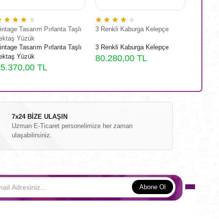
intage Tasarım Pırlanta Taşlı
3 Renkli Kaburga Kelepçe
Antika P
ektaş Yüzük
Üretim 
intage Tasarım Pırlanta Taşlı
3 Renkli Kaburga Kelepçe
Antika P
ektaş Yüzük
Üretim 
80.280,00 TL
5.370,00 TL
246.4
7x24 BİZE ULAŞIN
Uzman E-Ticaret personelimize her zaman
ulaşabilirsiniz.
Abone Ol