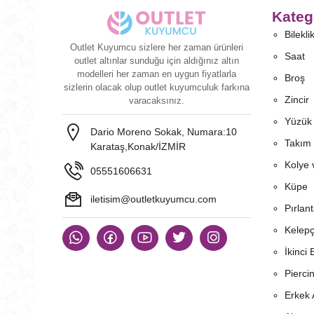
Kateg
Bilekli
Outlet Kuyumcu sizlere her zaman ürünleri
Saat
outlet altınlar sunduğu için aldığınız altın
modelleri her zaman en uygun fiyatlarla
Broş
sizlerin olacak olup outlet kuyumculuk farkına
Zincir
varacaksınız.
Yüzük
Dario Moreno Sokak, Numara:10
Takım
Karataş,Konak/İZMİR
Kolye 
05551606631
Küpe
iletisim@outletkuyumcu.com
Pırlan
Kelep
İkinci 
Pierci
Erkek 