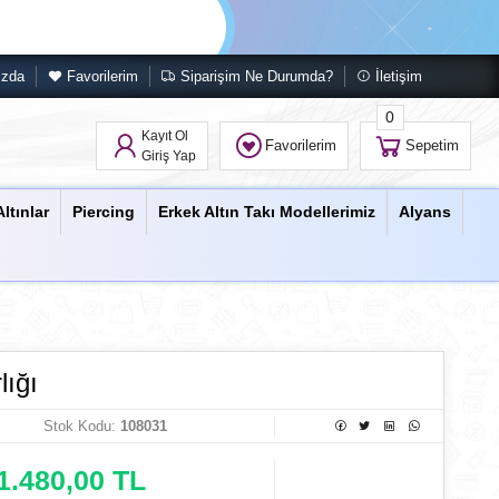
ızda
Favorilerim
Siparişim Ne Durumda?
İletişim
0
Kayıt Ol
Favorilerim
Sepetim
Giriş Yap
Altınlar
Piercing
Erkek Altın Takı Modellerimiz
Alyans
ığı
Stok Kodu:
108031
1.480,00 TL