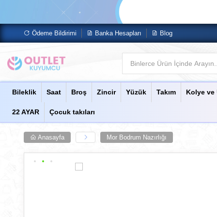
Ödeme Bildirimi
Banka Hesapları
Blog
Bileklik
Saat
Broş
Zincir
Yüzük
Takım
Kolye ve
22 AYAR
Çocuk takıları
Anasayfa
Mor Bodrum Nazırlığı