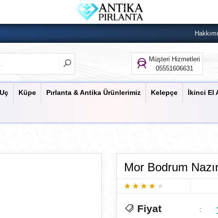
Hakkım
Müşteri Hizmetleri
05551606631
 Uç
Küpe
Pırlanta & Antika Ürünlerimiz
Kelepçe
İkinci El 
Mor Bodrum Nazırl
Fiyat
: