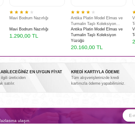
Mavi Bodrum Nazırlığı
Antika Platin Model Elmas ve
V
Turmalin Taşlı Koleksiyon
T
Mavi Bodrum Nazırlığı
Antika Platin Model Elmas ve
V
Yüzüğü
Turmalin Taşlı Koleksiyon
T
1.290,00 TL
Yüzüğü
2
20.160,00 TL
ABİLECEĞİNİZ EN UYGUN FİYAT
KREDİ KARTIYLA ÖDEME
lgili üreticiden
Tüm alışverişlerinizde kredi
ak satılır.
kartınızla ödeme yapabilirsiniz.
fazlasına ulaşın.