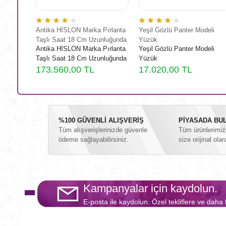
cm
Antika HİSLON Marka Pırlanta
Yeşil Gözlü Panter Modeli
Taşlı Saat 18 Cm Uzunluğunda
Yüzük
cm
Antika HİSLON Marka Pırlanta
Yeşil Gözlü Panter Modeli
Taşlı Saat 18 Cm Uzunluğunda
Yüzük
173.560,00 TL
17.020,00 TL
%100 GÜVENLİ ALIŞVERİŞ
PİYASADA BUL
Tüm alışverişlerinizde güvenle
Tüm ürünlerimiz i
ödeme sağlayabilirsiniz.
size orijinal olar
Kampanyalar için kaydolun.
E-posta ile kaydolun. Özel tekliflere ve daha 