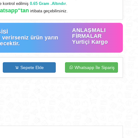
 kontrol edilmiş
0.65 Gram .Altındır
.
atsapp"tan
irtibata geçebilirsiniz.
ANLAŞMALI
İSİ
FİRMALAR
 verirseniz ürün yarın
Yurtiçi Kargo
ecektir.
Sepete Ekle
Whatsapp İle Sipariş