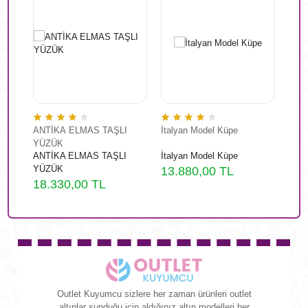
ANTİKA ELMAS TAŞLI
İtalyan Model Küpe
Pırl
z
YÜZÜK
Kalp
ANTİKA ELMAS TAŞLI
İtalyan Model Küpe
Pırl
üğü
z
YÜZÜK
Kalp
13.880,00 TL
üğü
18.330,00 TL
42.
Outlet Kuyumcu sizlere her zaman ürünleri outlet
altınlar sunduğu için aldığınız altın modelleri her