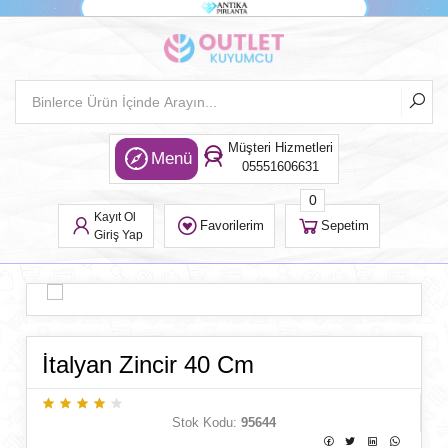
Müşteri Hizmetleri
Menü
05551606631
0
Kayıt Ol
Favorilerim
Sepetim
Giriş Yap
İtalyan Zincir 40 Cm
Stok Kodu:
95644