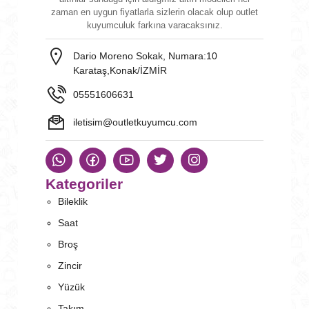
zaman en uygun fiyatlarla sizlerin olacak olup outlet
kuyumculuk farkına varacaksınız.
Dario Moreno Sokak, Numara:10
Karataş,Konak/İZMİR
05551606631
iletisim@outletkuyumcu.com
Kategoriler
Bileklik
Saat
Broş
Zincir
Yüzük
Takım