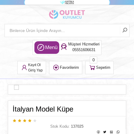
Müşteri Hizmetleri
Menü
05551606631
0
Kayıt Ol
Favorilerim
Sepetim
Giriş Yap
İtalyan Model Küpe
Stok Kodu:
137025