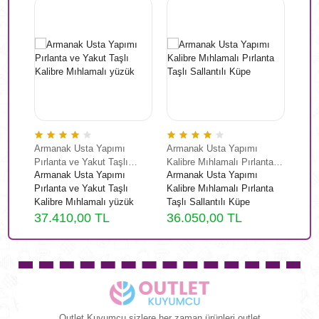
Armanak Usta Yapımı
Armanak Usta Yapımı
Arma
Pırlanta ve Yakut Taşlı
Kalibre Mıhlamalı Pırlanta
Pırl
Armanak Usta Yapımı
Armanak Usta Yapımı
Arma
Kalibre Mıhlamalı yüzük
Taşlı Sallantılı Küpe
Mark
Pırlanta ve Yakut Taşlı
Kalibre Mıhlamalı Pırlanta
Pırl
Kalibre Mıhlamalı yüzük
Taşlı Sallantılı Küpe
Mark
37.410,00 TL
36.050,00 TL
29.
Outlet Kuyumcu sizlere her zaman ürünleri outlet