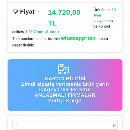
Ürünümüz
14
Fiyat
14.720,00
:
Ayar
onaylanmış
TL
ve kontrol
edilmiş
2.99 Gram .Altındır
.
whatsapp"tan
Tüm sorularınız için, bizimle
irtibata
geçebilirsiniz.
KARGO BİLGİSİ
Şimdi
sipariş verirseniz ürün yarın
kargoya verilecektir.
ANLAŞMALI FİRMALAR
Yurtiçi Kargo