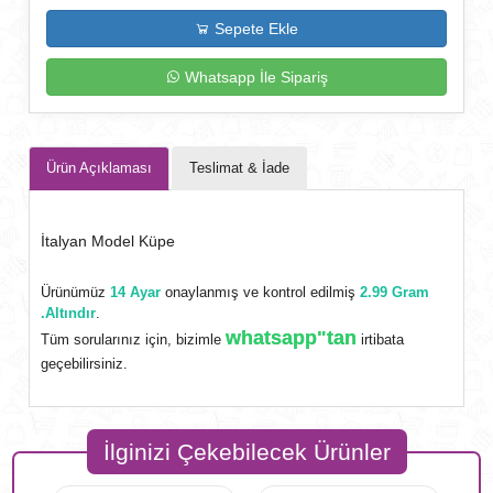
Sepete Ekle
Whatsapp İle Sipariş
Ürün Açıklaması
Teslimat & İade
İtalyan Model Küpe
Ürünümüz
14 Ayar
onaylanmış ve kontrol edilmiş
2.99 Gram
.Altındır
.
whatsapp"tan
Tüm sorularınız için, bizimle
irtibata
geçebilirsiniz.
İlginizi Çekebilecek Ürünler