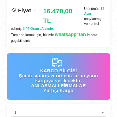
Ürünümüz
14
Fiyat
16.470,00
:
Ayar
onaylanmış
TL
ve kontrol
edilmiş
3.44 Gram .Altındır
.
whatsapp"tan
Tüm sorularınız için, bizimle
irtibata
geçebilirsiniz.
KARGO BİLGİSİ
Şimdi
sipariş verirseniz ürün yarın
kargoya verilecektir.
ANLAŞMALI FİRMALAR
Yurtiçi Kargo