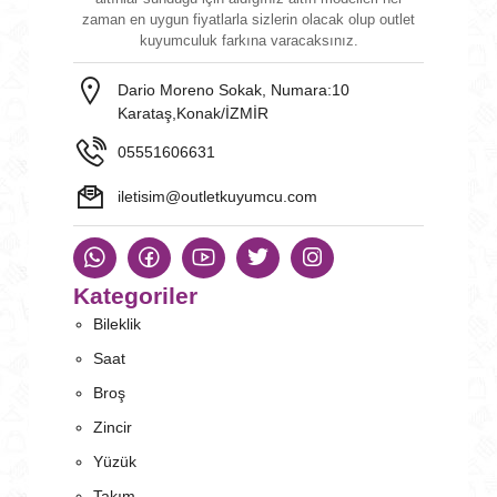
zaman en uygun fiyatlarla sizlerin olacak olup outlet
kuyumculuk farkına varacaksınız.
Dario Moreno Sokak, Numara:10
Karataş,Konak/İZMİR
05551606631
iletisim@outletkuyumcu.com
Kategoriler
Bileklik
Saat
Broş
Zincir
Yüzük
Takım