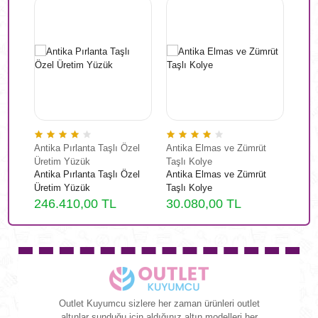
Antika Pırlanta Taşlı Özel
Antika Elmas ve Zümrüt
Vint
Üretim Yüzük
Taşlı Kolye
Mode
Antika Pırlanta Taşlı Özel
Antika Elmas ve Zümrüt
Vint
Üretim Yüzük
Taşlı Kolye
Mode
246.410,00 TL
30.080,00 TL
1.8
Outlet Kuyumcu sizlere her zaman ürünleri outlet
altınlar sunduğu için aldığınız altın modelleri her