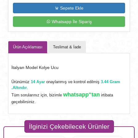
Sepete Ekle
Whatsapp İle Sipariş
Ürün Açıklaması
Teslimat & İade
İtalyan Model Kolye Ucu
Ürünümüz
14 Ayar
onaylanmış ve kontrol edilmiş
3.44 Gram
.Altındır
.
whatsapp"tan
Tüm sorularınız için, bizimle
irtibata
geçebilirsiniz.
İlginizi Çekebilecek Ürünler