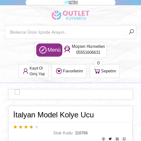
Müşteri Hizmetleri
Menü
05551606631
0
Kayıt Ol
Favorilerim
Sepetim
Giriş Yap
İtalyan Model Kolye Ucu
Stok Kodu:
110766