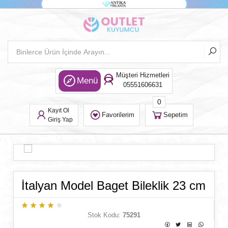
Müşteri Hizmetleri
Menü
05551606631
0
Kayıt Ol
Favorilerim
Sepetim
Giriş Yap
İtalyan Model Baget Bileklik 23 cm
Stok Kodu:
75291