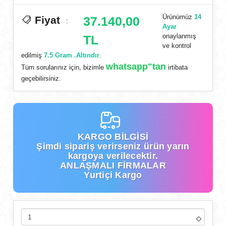
Ürünümüz
14
Fiyat
37.140,00
:
Ayar
onaylanmış
TL
ve kontrol
edilmiş
7.5 Gram .Altındır
.
whatsapp"tan
Tüm sorularınız için, bizimle
irtibata
geçebilirsiniz.
KARGO BİLGİSİ
Şimdi
sipariş verirseniz ürün yarın
kargoya verilecektir.
ANLAŞMALI FİRMALAR
Yurtiçi Kargo