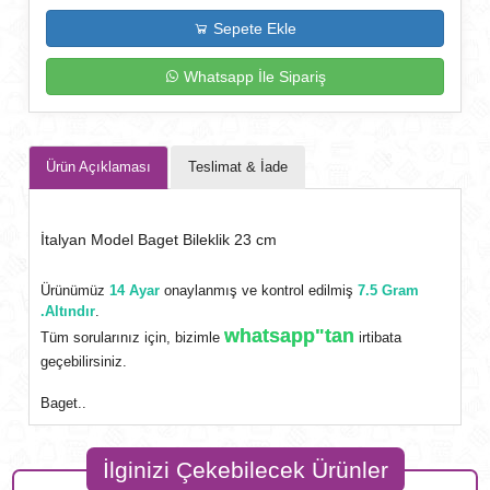
Sepete Ekle
Whatsapp İle Sipariş
Ürün Açıklaması
Teslimat & İade
İtalyan Model Baget Bileklik 23 cm
Ürünümüz
14 Ayar
onaylanmış ve kontrol edilmiş
7.5 Gram
.Altındır
.
whatsapp"tan
Tüm sorularınız için, bizimle
irtibata
geçebilirsiniz.
Baget..
İlginizi Çekebilecek Ürünler