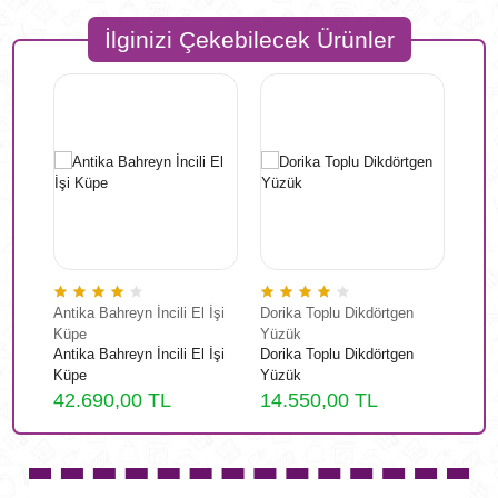
İlginizi Çekebilecek Ürünler
l İşi
Antika Bahreyn İncili El İşi
Dorika Toplu Dikdörtgen
Üç R
Küpe
Yüzük
Şah
l İşi
Antika Bahreyn İncili El İşi
Dorika Toplu Dikdörtgen
Üç R
Küpe
Yüzük
Şah
42.690,00 TL
14.550,00 TL
10.