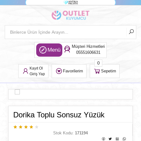
Müşteri Hizmetleri
Menü
05551606631
0
Kayıt Ol
Favorilerim
Sepetim
Giriş Yap
Dorika Toplu Sonsuz Yüzük
Stok Kodu:
171194