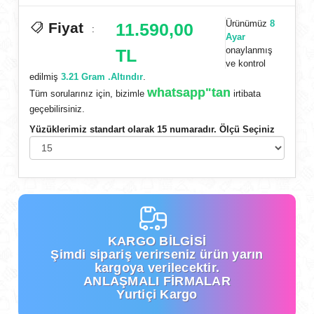
Ürünümüz
8
Fiyat
11.590,00
:
Ayar
onaylanmış
TL
ve kontrol
edilmiş
3.21 Gram .Altındır
.
whatsapp"tan
Tüm sorularınız için, bizimle
irtibata
geçebilirsiniz.
Yüzüklerimiz standart olarak 15 numaradır. Ölçü Seçiniz
KARGO BİLGİSİ
Şimdi
sipariş verirseniz ürün yarın
kargoya verilecektir.
ANLAŞMALI FİRMALAR
Yurtiçi Kargo