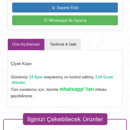
Sepete Ekle
Whatsapp İle Sipariş
Ürün Açıklaması
Teslimat & İade
Çiçek Küpe
Ürünümüz
14 Ayar
onaylanmış ve kontrol edilmiş
3.24 Gram
.Altındır
.
whatsapp"tan
Tüm sorularınız için, bizimle
irtibata
geçebilirsiniz.
İlginizi Çekebilecek Ürünler