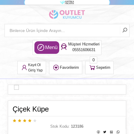
Müşteri Hizmetleri
Menü
05551606631
0
Kayıt Ol
Favorilerim
Sepetim
Giriş Yap
Çiçek Küpe
Stok Kodu:
123186