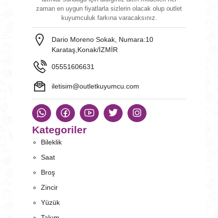
zaman en uygun fiyatlarla sizlerin olacak olup outlet
kuyumculuk farkına varacaksınız.
Dario Moreno Sokak, Numara:10
Karataş,Konak/İZMİR
05551606631
iletisim@outletkuyumcu.com
Kategoriler
Bileklik
Saat
Broş
Zincir
Yüzük
Takım