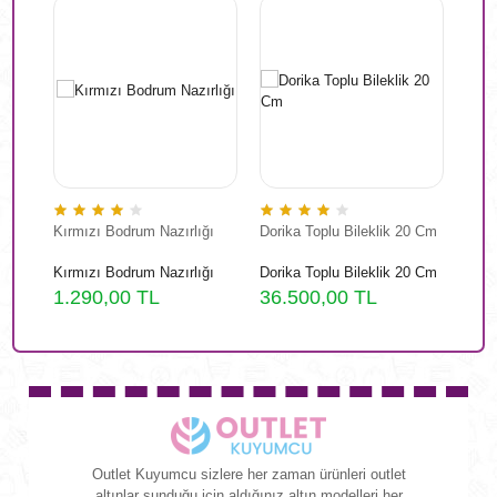
Kırmızı Bodrum Nazırlığı
Dorika Toplu Bileklik 20 Cm
Vint
mode
Kırmızı Bodrum Nazırlığı
Dorika Toplu Bileklik 20 Cm
Vint
mode
1.290,00 TL
36.500,00 TL
11.
Outlet Kuyumcu sizlere her zaman ürünleri outlet
altınlar sunduğu için aldığınız altın modelleri her