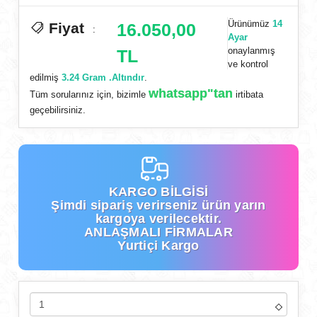
Ürünümüz
14
Fiyat
16.050,00
:
Ayar
onaylanmış
TL
ve kontrol
edilmiş
3.24 Gram .Altındır
.
whatsapp"tan
Tüm sorularınız için, bizimle
irtibata
geçebilirsiniz.
KARGO BİLGİSİ
Şimdi
sipariş verirseniz ürün yarın
kargoya verilecektir.
ANLAŞMALI FİRMALAR
Yurtiçi Kargo